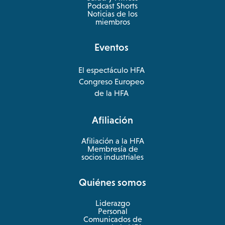
opens
Podcast Shorts
in
Noticias de los
a
miembros
new
tab
Eventos
El espectáculo HFA
opens
Congreso Europeo
in
opens
de la HFA
a
in
new
a
Afiliación
tab
new
tab
Afiliación a la HFA
Membresía de
socios industriales
Quiénes somos
Liderazgo
Personal
Comunicados de