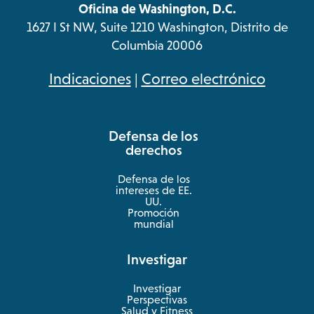
Oficina de Washington, D.C.
1627 I St NW, Suite 1210 Washington, Distrito de
Columbia 20006
opens
Indicaciones
|
Correo electrónico
in
a
Defensa de los
new
derechos
tab
Defensa de los
intereses de EE.
UU.
Promoción
mundial
Investigar
Investigar
Perspectivas
Salud y Fitness