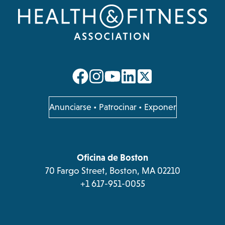
opens
opens
opens
opens
in
in
in
in
a
a
a
a
opens
Anunciarse
•
Patrocinar
•
Exponer
in
new
new
new
new
a
tab
tab
tab
tab
new
tab
Oficina de Boston
70 Fargo Street, Boston, MA 02210
+1 617-951-0055