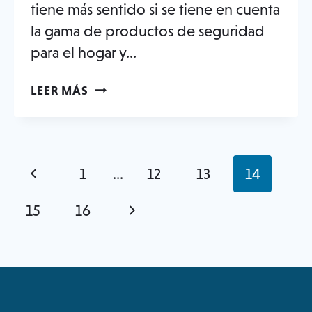
tiene más sentido si se tiene en cuenta
la gama de productos de seguridad
para el hogar y...
CÓMO
LEER MÁS
DEFENDERSE
DE
LOS
ROBOS
NAVEGACIÓN
Página
page
page
page
page
page
1
…
12
13
14
EN
POR
LOS
LA
anterior
page
page
VESTUARIOS
Página
15
16
PÁGINA
siguiente