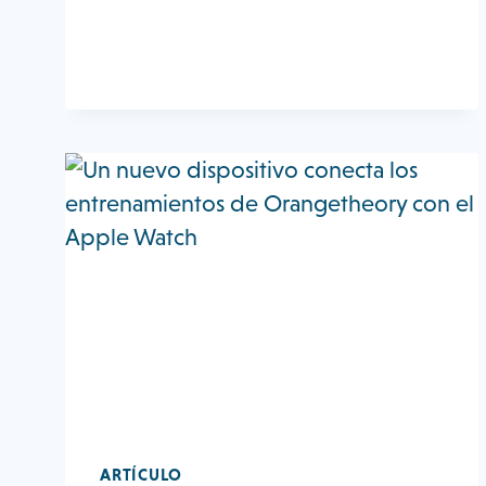
INDUSTRIA
DEL
FITNESS
EN
2019
ARROJAN
LUZ
SOBRE
2020
Y
MÁS
ALLÁ
ARTÍCULO