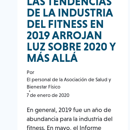
LAS TENDENCIAS
EN
DE LA INDUSTRIA
MOVIMIENTO
DURANTE
DEL FITNESS EN
LA
PANDEMIA
2019 ARROJAN
DE
LUZ SOBRE 2020 Y
COVID-
19
MÁS ALLÁ
Por
El personal de la Asociación de Salud y
Bienestar Físico
7 de enero de 2020
En general, 2019 fue un año de
abundancia para la industria del
fitness. En mayo, el Informe