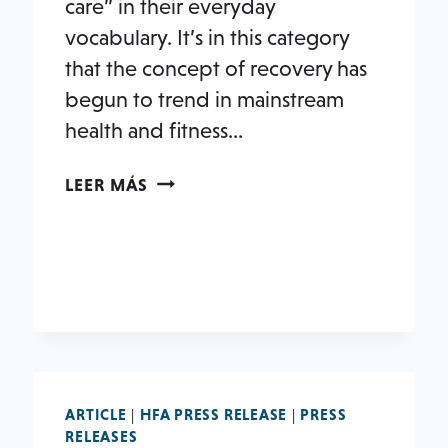
care” in their everyday
vocabulary. It’s in this category
that the concept of recovery has
begun to trend in mainstream
health and fitness…
POR
LEER MÁS
QUÉ
LOS
GIMNASIOS
NECESITAN
UNA
ESTRATEGIA
DE
RECUPERACIÓN
DE
ARTICLE
|
HFA PRESS RELEASE
|
PRESS
LA
RELEASES