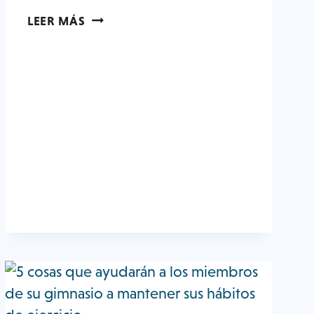
7
LEER MÁS
COSAS
QUE
TU
GIMNASIO
PUEDE
HACER
POR
LOS
PACIENTES
Y
SUPERVIVIENTES
DE
CÁNCER