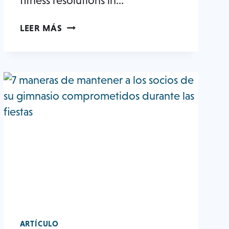
fitness resolutions in…
5
LEER MÁS
COSAS
QUE
AYUDARÁN
A
LOS
MIEMBROS
DE
SU
GIMNASIO
A
MANTENER
SUS
HÁBITOS
DE
EJERCICIO
ARTÍCULO