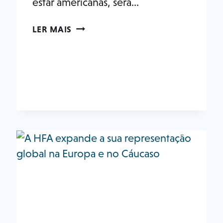
estar americanas, será...
ÍCONES
LER MAIS
DO
FITNESS
JACK
E
ELAINE
LALANNE
ENTRAM
NO
HALL
DA
FAMA
DA
HFA