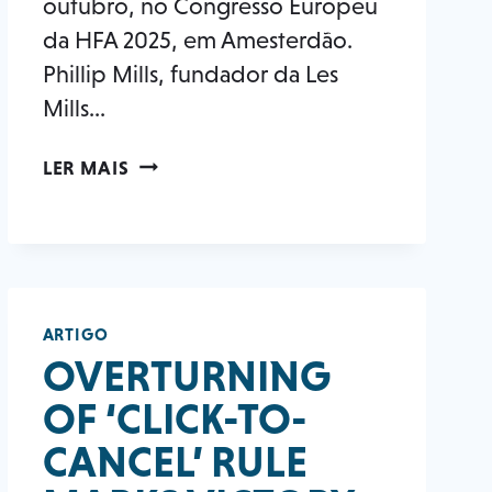
outubro, no Congresso Europeu
da HFA 2025, em Amesterdão.
Phillip Mills, fundador da Les
Mills...
PHILLIP
LER MAIS
MILLS,
FUNDADOR
DA
LES
MILLS,
FOI
ARTIGO
NOMEADO
OVERTURNING
O
OF ‘CLICK-TO-
PRIMEIRO
NOMEADO
CANCEL’ RULE
NA
CLASSE