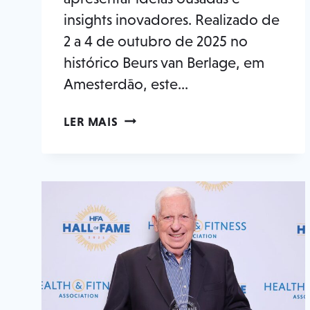
insights inovadores. Realizado de
2 a 4 de outubro de 2025 no
histórico Beurs van Berlage, em
Amesterdão, este...
LÍDERES
LER MAIS
GLOBAIS
DA
INDÚSTRIA
REÚNEM-
SE
EM
AMESTERDÃO
PARA
O
CONGRESSO
EUROPEU