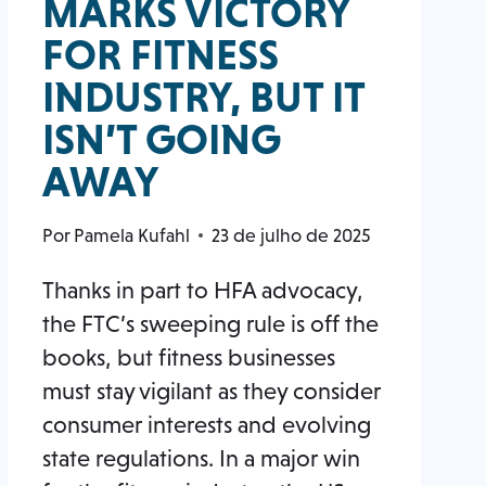
MARKS VICTORY
DE
FOR FITNESS
2026
DO
INDUSTRY, BUT IT
HALL
ISN’T GOING
DA
FAMA
AWAY
DA
HFA
Por
Pamela Kufahl
23 de julho de 2025
Thanks in part to HFA advocacy,
the FTC’s sweeping rule is off the
books, but fitness businesses
must stay vigilant as they consider
consumer interests and evolving
state regulations. In a major win