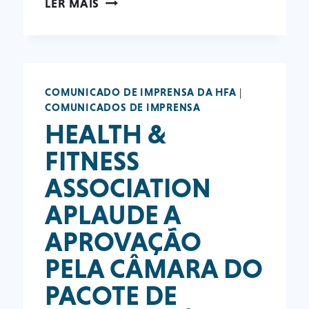
LER MAIS
HFA
EXPANDE
A
SUA
REPRESENTAÇÃO
COMUNICADO DE IMPRENSA DA HFA
|
GLOBAL
COMUNICADOS DE IMPRENSA
NA
HEALTH &
EUROPA
FITNESS
E
NO
ASSOCIATION
CÁUCASO
APLAUDE A
APROVAÇÃO
PELA CÂMARA DO
PACOTE DE