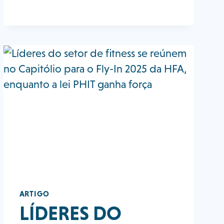
INDUSTRY,
BUT
IT
ISN’T
GOING
AWAY
ARTIGO
LÍDERES DO