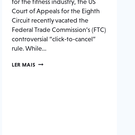
for the fitness industry, the US
Court of Appeals for the Eighth
Circuit recently vacated the
Federal Trade Commission’s (FTC)
controversial “click-to-cancel”
rule. While…
OVERTURNING
LER MAIS
OF
‘CLICK-
TO-
CANCEL’
RULE
MARKS
VICTORY
FOR
FITNESS