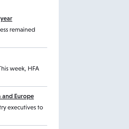
dyear
ness remained
 This week, HFA
a and Europe
ry executives to