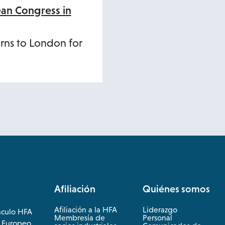
ean Congress in
urns to London for
Afiliación
Quiénes somos
Afiliación a la HFA
Liderazgo
áculo HFA
Membresía de
Personal
 Europeo