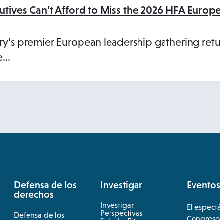
utives Can’t Afford to Miss the 2026 HFA Europ
try’s premier European leadership gathering ret
ce…
Defensa de los
Investigar
Eventos
derechos
Investigar
El espect
opens
Perspectivas
Defensa de los
Congreso