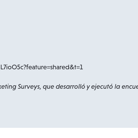
RL7ioO5c?feature=shared&t=1
eting Surveys, que desarrolló y ejecutó la encue