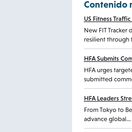
Contenido 
US Fitness Traff
New FIT Tracker 
resilient through 
HFA Submits Com
HFA urges targete
submitted comme
HFA Leaders Stre
From Tokyo to Bei
advance global…