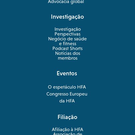
Advocacia global
Investigação
Investigação
Perspectivas
Negócio de saúde
opens
e fitness
in
Podcast Shorts
a
Notícias dos
new
membros
tab
Eventos
O espetáculo HFA
opens
Congresso Europeu
in
opens
da HFA
a
in
new
a
Filiação
tab
new
tab
Afiliação à HFA
Associação de