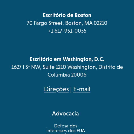
tab
tab
tab
tab
new
tab
Escritório de Boston
70 Fargo Street, Boston, MA 02210
+1 617-951-0055
Escritório em Washington, D.C.
1627 I St NW, Suite 1210 Washington, Distrito de
Columbia 20006
opens
Direções
|
E-mail
in
a
Advocacia
new
tab
Defesa dos
interesses dos EUA