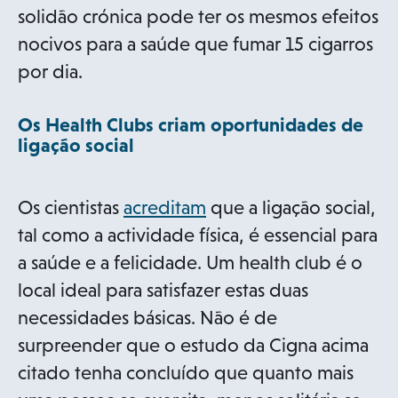
p
n
solidão crónica pode ter os mesmos efeitos
e
a
nocivos para a saúde que fumar 15 cigarros
n
n
por dia.
s
e
Os Health Clubs criam oportunidades de
i
w
ligação social
n
t
a
a
o
Os cientistas
acreditam
que a ligação social,
n
b
p
tal como a actividade física, é essencial para
e
e
a saúde e a felicidade. Um health club é o
w
n
local ideal para satisfazer estas duas
t
s
necessidades básicas. Não é de
a
i
surpreender que o estudo da Cigna acima
b
n
citado tenha concluído que quanto mais