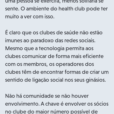
a
uma pessoa se exercita, menos solitária se
n
sente. O ambiente do health club pode ter
e
muito a ver com isso.
w
t
É claro que os clubes de saúde não estão
a
imunes ao paradoxo das redes sociais.
b
Mesmo que a tecnologia permita aos
clubes comunicar de forma mais eficiente
com os membros, os operadores dos
clubes têm de encontrar formas de criar um
sentido de ligação social nos seus ginásios.
Não há comunidade se não houver
envolvimento. A chave é envolver os sócios
no clube do maior número possível de