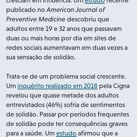
cresciam em influência. Um
estudo
recente
p
publicado no
American Journal of
e
Preventive Medicine
descobriu que
n
adultos entre 19 e 32 anos que passavam
s
duas ou mais horas por dia em sites de
i
redes sociais aumentavam em duas vezes a
n
sua sensação de solidão.
a
n
Trata-se de um problema social crescente.
e
o
Um
inquérito realizado em 2018
pela Cigna
w
p
revelou que quase metade dos adultos
t
e
entrevistados (46%) sofria de sentimentos
a
n
de solidão. Passar por períodos frequentes
b
s
de solidão pode ter consequências graves
o
i
para a saúde. Um
estudo
afirmou que a