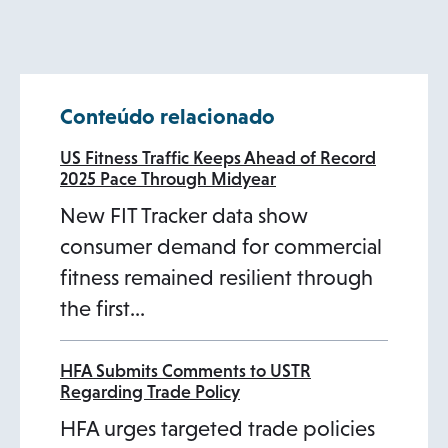
p
e
e
n
n
s
s
i
Conteúdo relacionado
i
n
n
a
US Fitness Traffic Keeps Ahead of Record
2025 Pace Through Midyear
a
n
New FIT Tracker data show
n
e
consumer demand for commercial
e
w
fitness remained resilient through
w
t
the first…
t
a
a
b
b
HFA Submits Comments to USTR
Regarding Trade Policy
HFA urges targeted trade policies