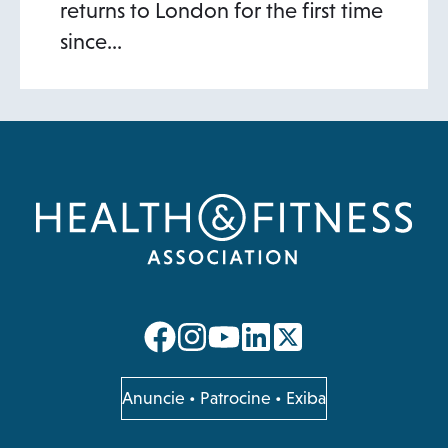
returns to London for the first time
since…
opens
opens
opens
opens
in
in
in
in
a
a
a
a
opens
Anuncie
•
Patrocine
•
Exiba
in
new
new
new
new
a