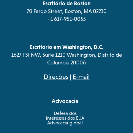
tab
Escritório de Boston
70 Fargo Street, Boston, MA 02210
+1 617-951-0055
Escritório em Washington, D.C.
1627 I St NW, Suite 1210 Washington, Distrito de
Columbia 20006
opens
Direções
|
E-mail
in
a
Advocacia
new
tab
Defesa dos
interesses dos EUA
Advocacia global