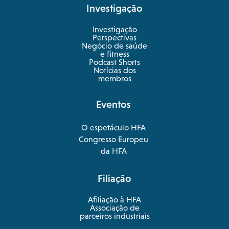
Investigação
Investigação
Perspectivas
Negócio de saúde
opens
e fitness
in
Podcast Shorts
a
Notícias dos
new
membros
tab
Eventos
O espetáculo HFA
opens
Congresso Europeu
in
opens
da HFA
a
in
new
a
Filiação
tab
new
tab
Afiliação à HFA
Associação de
parceiros industriais