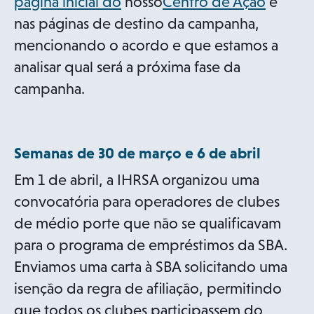
o
o
página inicial do
nosso
Centro de Ação
e
p
p
nas páginas de destino da campanha,
e
e
mencionando o acordo e que estamos a
n
n
analisar qual será a próxima fase da
s
s
campanha.
i
i
n
n
Semanas de 30 de março e 6 de abril
a
a
n
n
Em 1 de abril, a IHRSA organizou uma
e
e
convocatória para operadores de clubes
w
w
de médio porte que não se qualificavam
t
t
para o programa de empréstimos da SBA.
a
a
Enviamos uma carta à SBA solicitando uma
b
b
isenção da regra de afiliação, permitindo
que todos os clubes participassem do