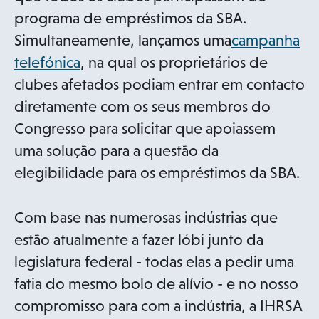
programa de empréstimos da SBA.
Simultaneamente, lançamos uma
campanha
o
telefónica
, na qual os proprietários de
p
clubes afetados podiam entrar em contacto
e
diretamente com os seus membros do
n
Congresso para solicitar que apoiassem
s
uma solução para a questão da
i
elegibilidade para os empréstimos da SBA.
n
a
Com base nas numerosas indústrias que
n
estão atualmente a fazer lóbi junto da
e
legislatura federal - todas elas a pedir uma
w
fatia do mesmo bolo de alívio - e no nosso
t
compromisso para com a indústria, a IHRSA