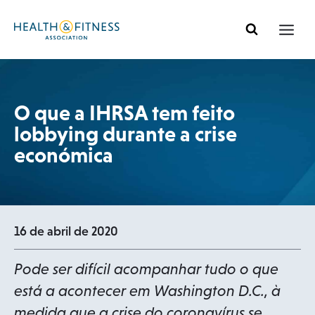
Pular
para
o
conteúdo
O que a IHRSA tem feito
lobbying durante a crise
económica
16 de abril de 2020
Pode ser difícil acompanhar tudo o que
está a acontecer em Washington D.C., à
medida que a crise do coronavírus se