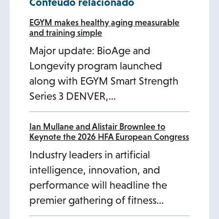
Conteúdo relacionado
w
t
EGYM makes healthy aging measurable
and training simple
a
Major update: BioAge and
b
Longevity program launched
along with EGYM Smart Strength
Series 3 DENVER,…
Ian Mullane and Alistair Brownlee to
Keynote the 2026 HFA European Congress
Industry leaders in artificial
intelligence, innovation, and
performance will headline the
premier gathering of fitness…