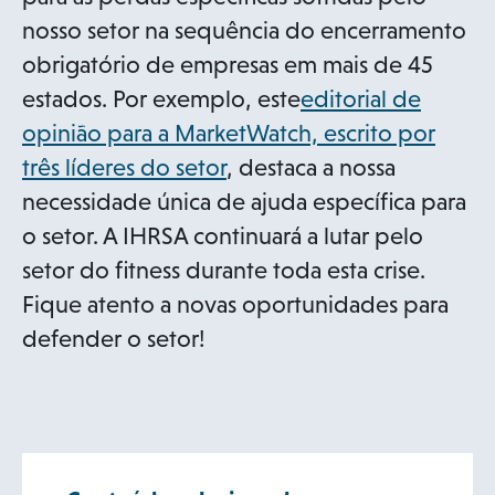
nosso setor na sequência do encerramento
obrigatório de empresas em mais de 45
estados. Por exemplo, este
editorial de
opinião para a MarketWatch, escrito por
o
três líderes do setor
, destaca a nossa
p
necessidade única de ajuda específica para
e
o setor. A IHRSA continuará a lutar pelo
n
setor do fitness durante toda esta crise.
s
Fique atento a novas oportunidades para
i
defender o setor!
n
a
n
e