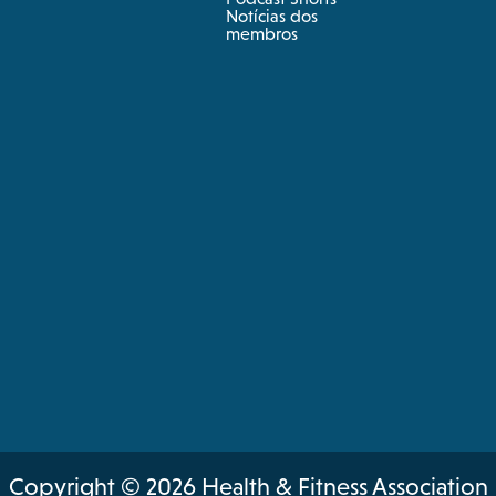
in
a
Notícias dos
new
new
a
membros
tab
tab
new
tab
Copyright © 2026 Health & Fitness Association