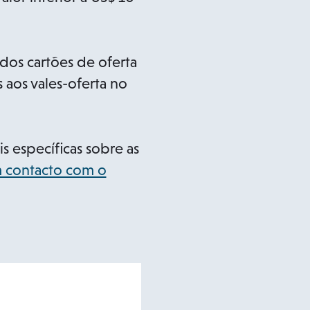
a
b
dos cartões de oferta
s aos vales-oferta no
 específicas sobre as
 contacto com o