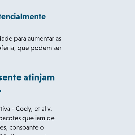
tencialmente
dade para aumentar as
 oferta, que podem ser
sente atinjam
.
va - Cody, et al v.
 pacotes que iam de
tes, consoante o