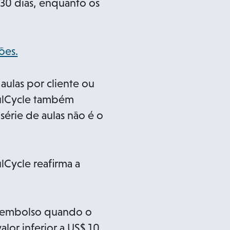
 30 dias, enquanto os
o
ões.
p
e
ulas por cliente ou
n
oulCycle também
s
série de aulas não é o
i
n
a
lCycle reafirma a
n
e
w
eembolso quando o
t
alor inferior a US$ 10