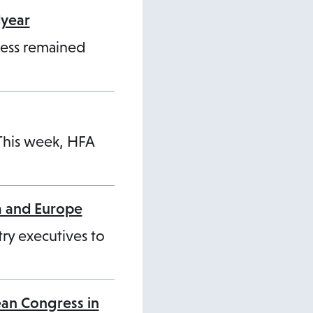
dyear
ness remained
 This week, HFA
a and Europe
ry executives to
ean Congress in