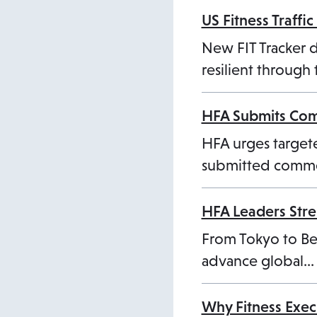
US Fitness Traff
New FIT Tracker 
resilient through 
HFA Submits Com
HFA urges targete
submitted comme
HFA Leaders Stre
From Tokyo to Bei
advance global…
Why Fitness Exec