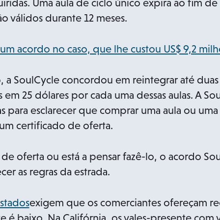
ridas. Uma aula de ciclo único expira ao fim de
ão válidos durante 12 meses.
 um acordo no caso, que lhe custou US$ 9,2 milh
 a SoulCycle concordou em reintegrar até duas a
es em 25 dólares por cada uma dessas aulas. A S
icas para esclarecer que comprar uma aula ou uma 
 certificado de oferta.
 de oferta ou está a pensar fazê-lo, o acordo Sou
er as regras da estrada.
o
estados
exigem que os comerciantes ofereçam r
p
 é baixo. Na Califórnia, os vales-presente com v