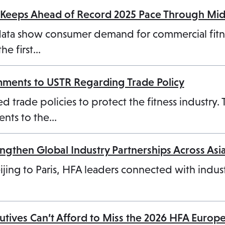
n
ic Keeps Ahead of Record 2025 Pace Through Mi
a
data show consumer demand for commercial fit
n
the first…
e
w
ments to USTR Regarding Trade Policy
t
a
d trade policies to protect the fitness industry.
b
nts to the…
ngthen Global Industry Partnerships Across Asi
jing to Paris, HFA leaders connected with indust
utives Can’t Afford to Miss the 2026 HFA Europ