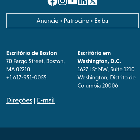
opens
opens
opens
opens
in
in
in
in
a
a
a
a
opens
Anuncie
•
Patrocine
•
Exiba
new
new
new
new
in
a
tab
tab
tab
tab
new
Escritório de Boston
Escritório em
tab
70 Fargo Street, Boston,
Washington, D.C.
MA 02210
1627 I St NW, Suite 1210
+1 617-951-0055
Washington, Distrito de
Columbia 20006
opens
Direções
|
E-mail
in
a
new
tab