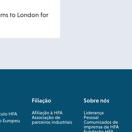
urns to London for
Filiação
Sobre nós
Afiliação à HFA
Liderança
culo HFA
Associação de
Pessoal
o Europeu
parceiros industriais
Comunicados de
imprensa da HFA
Fundação HFA