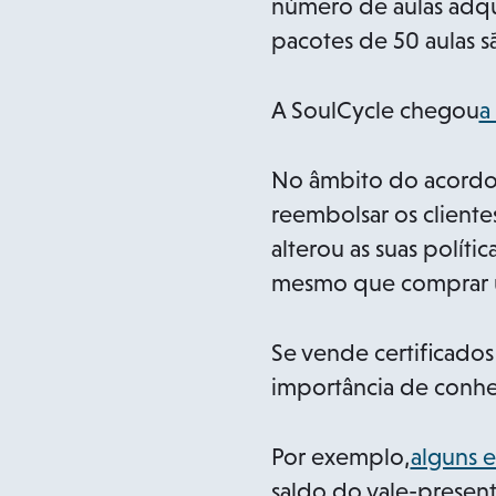
número de aulas adqui
pacotes de 50 aulas s
A SoulCycle chegou
a
No âmbito do acordo,
reembolsar os client
alterou as suas polít
mesmo que comprar um
Se vende certificados
importância de conhec
Por exemplo,
alguns 
saldo do vale-presente