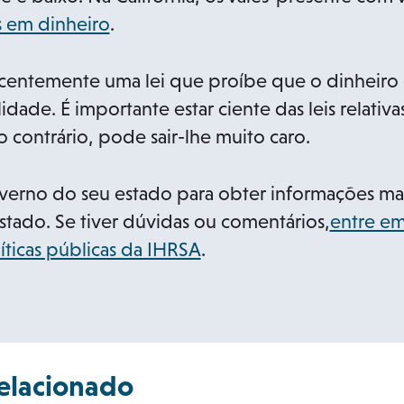
e
o
s em dinheiro
.
n
p
s
e
centemente uma lei que proíbe que o dinheiro 
i
n
dade. É importante estar ciente das leis relativa
n
s
o contrário, pode sair-lhe muito caro.
a
i
n
n
verno do seu estado para obter informações mais
e
a
estado. Se tiver dúvidas ou comentários,
entre em
w
n
o
ticas públicas da IHRSA
.
t
e
p
a
w
e
b
t
n
a
s
elacionado
b
i