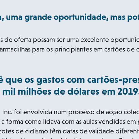
n
n
e
s
ta, uma grande oportunidade, mas po
w
i
t
n
os de oferta possam ser uma excelente oportuni
a
a
m armadilhas para os principiantes em cartões de
b
n
e
w
 que os gastos com cartões-pre
t
5 mil milhões de dólares em 2019
a
b
 Inc. foi envolvida num processo de acção colecti
e a forma como lidava com as aulas vendidas em
cotes de ciclismo têm datas de validade diferen