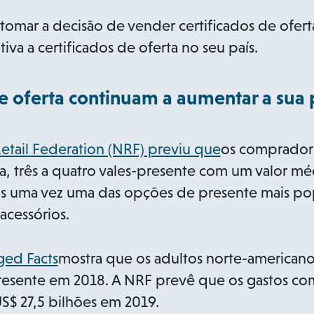
tomar a decisão de vender certificados de ofert
tiva a certificados de oferta no seu país.
de oferta continuam a aumentar a sua
o
Retail Federation (NRF) previu que
os compradore
p
a, três a quatro vales-presente com um valor mé
e
is uma vez uma das opções de presente mais po
n
acessórios.
s
i
o
ged Facts
mostra que os adultos norte-americano
n
p
resente em 2018. A NRF prevê que os gastos co
a
e
S$ 27,5 bilhões em 2019.