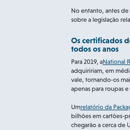
No entanto, antes de 
sobre a legislação rela
Os certificados 
todos os anos
Para 2019, a
National 
adquiririam, em médi
vale, tornando-os ma
apenas para roupas e 
Um
relatório da Packa
bilhões em cartões-p
chegarão a cerca de U