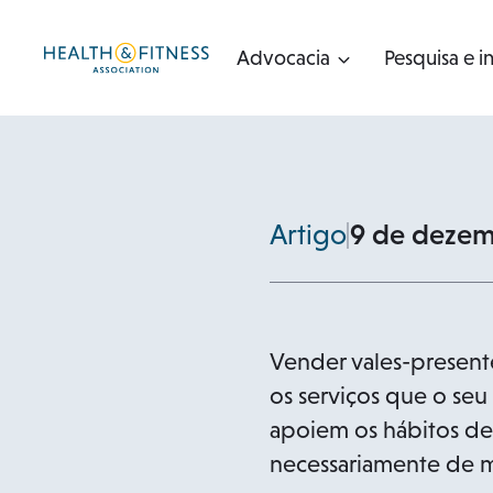
Pular
para
Advocacia
Pesquisa e i
o
conteúdo
Artigo
9 de dezem
Vender vales-present
os serviços que o se
apoiem os hábitos de 
necessariamente de ma