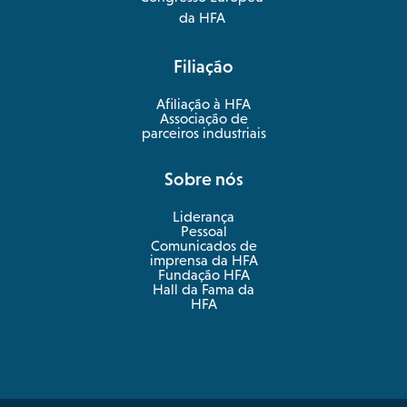
in
opens
da HFA
a
in
new
a
Filiação
tab
new
tab
Afiliação à HFA
Associação de
parceiros industriais
Sobre nós
Liderança
Pessoal
Comunicados de
imprensa da HFA
Fundação HFA
Hall da Fama da
HFA