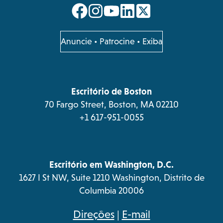
opens
opens
opens
opens
in
in
in
in
a
a
a
a
opens
Anuncie
•
Patrocine
•
Exiba
in
new
new
new
new
a
tab
tab
tab
tab
new
tab
Escritório de Boston
70 Fargo Street, Boston, MA 02210
+1 617-951-0055
Escritório em Washington, D.C.
1627 I St NW, Suite 1210 Washington, Distrito de
Columbia 20006
opens
Direções
|
E-mail