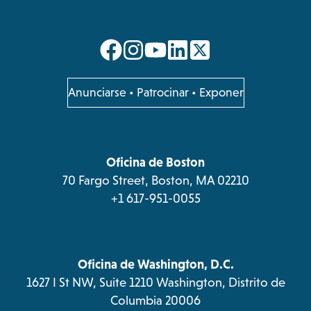
opens
opens
opens
opens
in
in
in
in
a
a
a
a
opens
Anunciarse
•
Patrocinar
•
Exponer
in
new
new
new
new
a
tab
tab
tab
tab
new
tab
Oficina de Boston
70 Fargo Street, Boston, MA 02210
+1 617-951-0055
Oficina de Washington, D.C.
1627 I St NW, Suite 1210 Washington, Distrito de
Columbia 20006