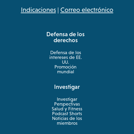
opens
Indicaciones
|
Correo electrónico
in
a
Defensa de los
new
derechos
tab
Defensa de los
intereses de EE.
UU.
Promoción
mundial
Investigar
Investigar
Perspectivas
Salud y Fitness
opens
Podcast Shorts
in
Noticias de los
a
miembros
new
tab