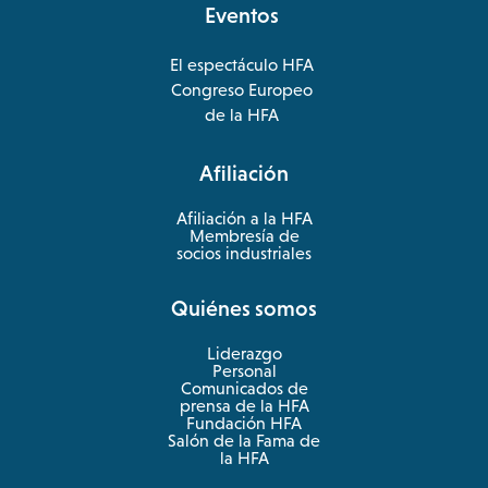
Eventos
El espectáculo HFA
opens
Congreso Europeo
in
opens
de la HFA
a
in
new
a
Afiliación
tab
new
tab
Afiliación a la HFA
Membresía de
socios industriales
Quiénes somos
Liderazgo
Personal
Comunicados de
prensa de la HFA
Fundación HFA
Salón de la Fama de
la HFA