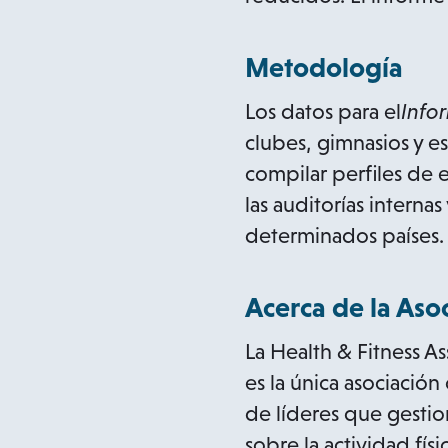
Metodología
Los datos para el
Info
clubes, gimnasios y e
compilar perfiles de e
las auditorías intern
determinados países.
Acerca de la Aso
La Health & Fitness A
es la única asociació
de líderes que gestion
sobre la actividad fís