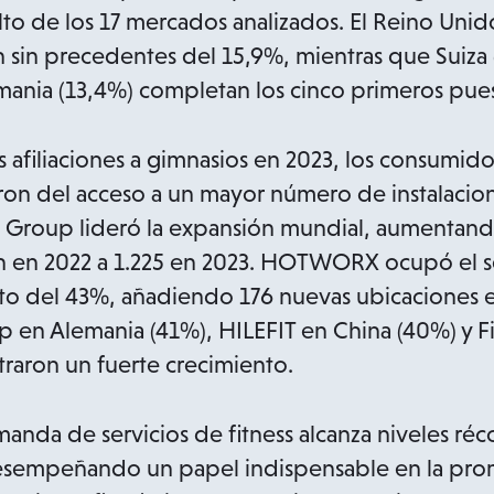
to de los 17 mercados analizados. El Reino Unid
 sin precedentes del 15,9%, mientras que Suiza
mania (13,4%) completan los cinco primeros pues
 afiliaciones a gimnasios en 2023, los consumid
ron del acceso a un mayor número de instalacione
p Group lideró la expansión mundial, aumentand
ón en 2022 a 1.225 en 2023. HOTWORX ocupó el 
nto del 43%, añadiendo 176 nuevas ubicaciones 
p en Alemania (41%), HILEFIT en China (40%) y Fit
traron un fuerte crecimiento.
nda de servicios de fitness alcanza niveles réc
desempeñando un papel indispensable en la prom