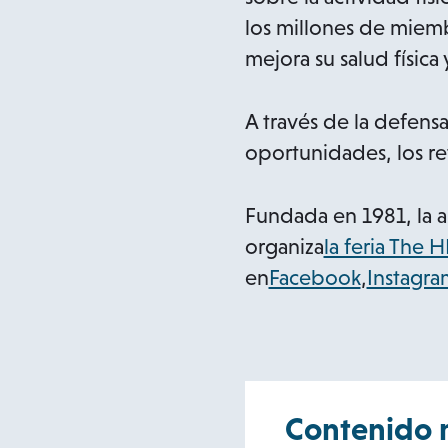
los millones de miemb
mejora su salud física 
A través de la defensa
oportunidades, los re
Fundada en 1981, la as
organiza
la feria The
en
Facebook
,
Instagra
Contenido 