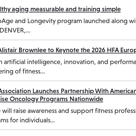
a
hy aging measurable and training simple
n
ioAge and Longevity program launched along w
e
3 DENVER,…
w
t
Alistair Brownlee to Keynote the 2026 HFA Eur
a
b
n artificial intelligence, innovation, and perform
ring of fitness…
 Association Launches Partnership With America
cise Oncology Programs Nationwide
 will raise awareness and support fitness profess
ms for individuals…