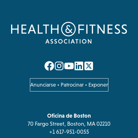
opens
opens
opens
opens
in
in
in
in
a
a
a
a
opens
Anunciarse
•
Patrocinar
•
Exponer
in
new
new
new
new
a
tab
tab
tab
tab
new
tab
Oficina de Boston
70 Fargo Street, Boston, MA 02210
+1 617-951-0055