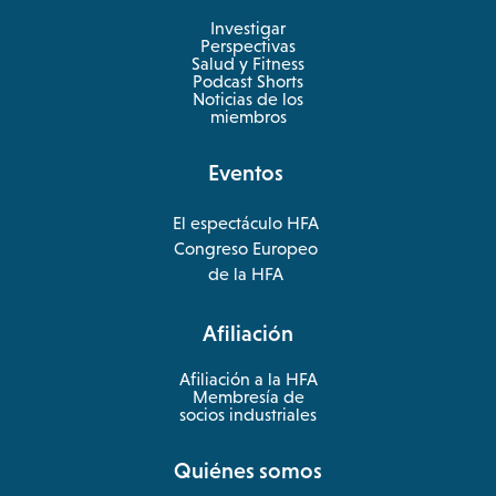
Investigar
Perspectivas
Salud y Fitness
opens
Podcast Shorts
in
Noticias de los
a
miembros
new
tab
Eventos
El espectáculo HFA
opens
Congreso Europeo
in
opens
de la HFA
a
in
new
a
Afiliación
tab
new
tab
Afiliación a la HFA
Membresía de
socios industriales
Quiénes somos