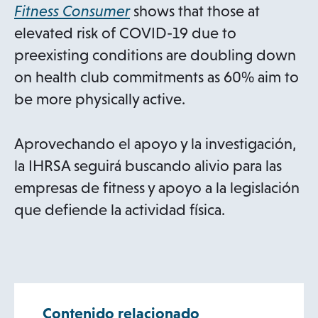
o
Fitness Consumer
shows that those at
p
elevated risk of COVID-19 due to
e
preexisting conditions are doubling down
n
on health club commitments as 60% aim to
s
be more physically active.
i
n
Aprovechando el apoyo y la investigación,
a
la IHRSA seguirá buscando alivio para las
n
empresas de fitness y apoyo a la legislación
e
que defiende la actividad física.
w
t
a
b
Contenido relacionado