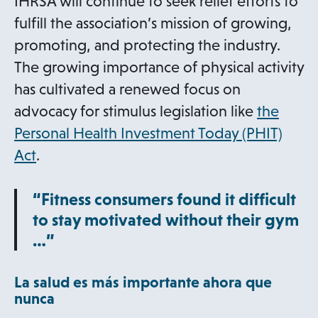
IHRSA will continue to seek relief efforts to
e
fulfill the association’s mission of growing,
w
promoting, and protecting the industry.
t
The growing importance of physical activity
a
has cultivated a renewed focus on
b
advocacy for stimulus legislation like
the
Personal Health Investment Today (PHIT)
o
Act
.
p
“Fitness consumers found it difficult
e
to stay motivated without their gym
n
…”
s
i
La salud es más importante ahora que
n
nunca
a