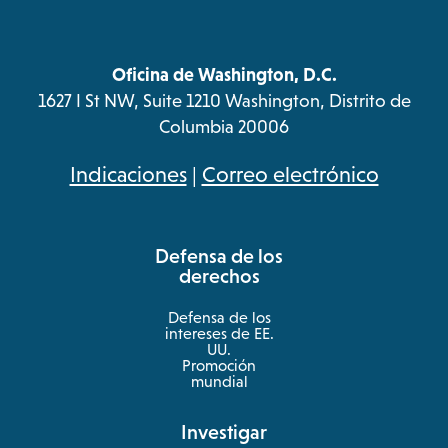
Oficina de Washington, D.C.
1627 I St NW, Suite 1210 Washington, Distrito de
Columbia 20006
opens
Indicaciones
|
Correo electrónico
in
a
Defensa de los
new
derechos
tab
Defensa de los
intereses de EE.
UU.
Promoción
mundial
Investigar