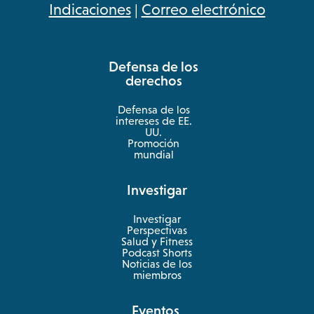
opens
Indicaciones
|
Correo electrónico
in
a
Defensa de los
new
derechos
tab
Defensa de los
intereses de EE.
UU.
Promoción
mundial
Investigar
Investigar
Perspectivas
Salud y Fitness
opens
Podcast Shorts
in
Noticias de los
a
miembros
new
tab
Eventos