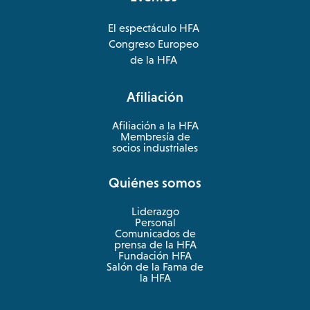
El espectáculo HFA
opens
Congreso Europeo
in
opens
de la HFA
a
in
new
a
Afiliación
tab
new
tab
Afiliación a la HFA
Membresía de
socios industriales
Quiénes somos
Liderazgo
Personal
Comunicados de
prensa de la HFA
Fundación HFA
Salón de la Fama de
la HFA