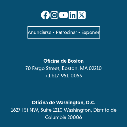
opens
opens
opens
opens
in
in
in
in
a
a
a
a
opens
Anunciarse
•
Patrocinar
•
Exponer
in
new
new
new
new
a
tab
tab
tab
tab
new
tab
Oficina de Boston
70 Fargo Street, Boston, MA 02210
+1 617-951-0055
Oficina de Washington, D.C.
1627 I St NW, Suite 1210 Washington, Distrito de
Columbia 20006