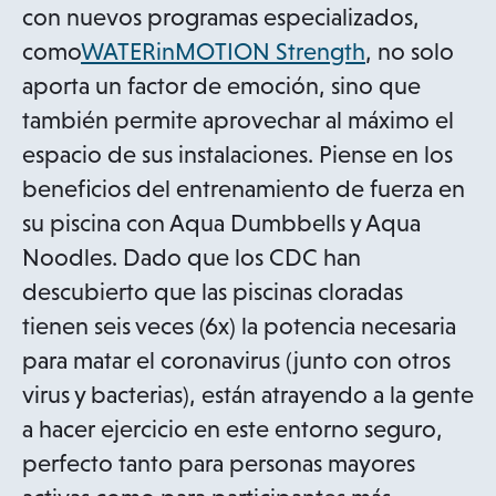
b
con nuevos programas especializados,
o
como
WATERinMOTION Strength
, no solo
p
aporta un factor de emoción, sino que
e
también permite aprovechar al máximo el
n
espacio de sus instalaciones. Piense en los
s
beneficios del entrenamiento de fuerza en
i
su piscina con Aqua Dumbbells y Aqua
n
Noodles. Dado que los CDC han
a
descubierto que las piscinas cloradas
n
tienen seis veces (6x) la potencia necesaria
e
para matar el coronavirus (junto con otros
w
virus y bacterias), están atrayendo a la gente
t
a hacer ejercicio en este entorno seguro,
a
perfecto tanto para personas mayores