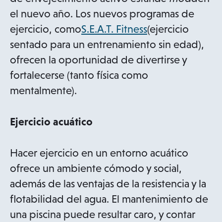
el nuevo año. Los nuevos programas de
o
ejercicio, como
S.E.A.T. Fitness
(ejercicio
p
sentado para un entrenamiento sin edad),
e
ofrecen la oportunidad de divertirse y
n
fortalecerse (tanto física como
s
mentalmente).
i
n
Ejercicio acuático
a
n
Hacer ejercicio en un entorno acuático
e
ofrece un ambiente cómodo y social,
w
además de las ventajas de la resistencia y la
t
flotabilidad del agua. El mantenimiento de
a
una piscina puede resultar caro, y contar