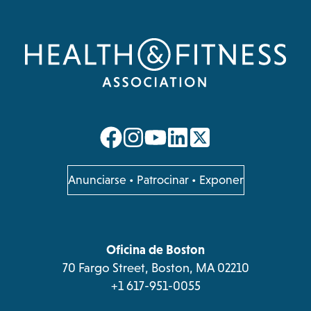
opens
opens
opens
opens
in
in
in
in
a
a
a
a
opens
Anunciarse
•
Patrocinar
•
Exponer
in
new
new
new
new
a
tab
tab
tab
tab
new
tab
Oficina de Boston
70 Fargo Street, Boston, MA 02210
+1 617-951-0055