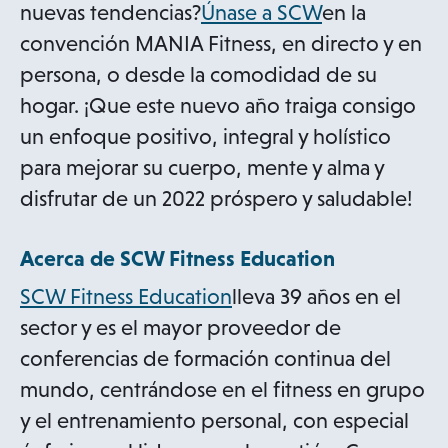
o
nuevas tendencias?
Únase a SCW
en la
p
convención MANIA Fitness, en directo y en
e
persona, o desde la comodidad de su
n
hogar. ¡Que este nuevo año traiga consigo
s
un enfoque positivo, integral y holístico
i
para mejorar su cuerpo, mente y alma y
n
disfrutar de un 2022 próspero y saludable!
a
Acerca de SCW Fitness Education
n
e
o
SCW Fitness Education
lleva 39 años en el
w
p
sector y es el mayor proveedor de
t
e
conferencias de formación continua del
a
n
mundo, centrándose en el fitness en grupo
b
s
y el entrenamiento personal, con especial