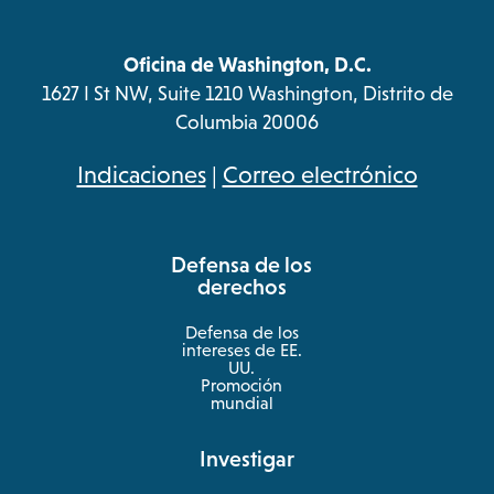
Oficina de Washington, D.C.
1627 I St NW, Suite 1210 Washington, Distrito de
Columbia 20006
opens
Indicaciones
|
Correo electrónico
in
a
Defensa de los
new
derechos
tab
Defensa de los
intereses de EE.
UU.
Promoción
mundial
Investigar