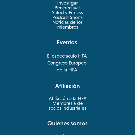
Investigar
Perspectivas
Salud y Fitness
opens
Podcast Shorts
in
Noticias de los
a
miembros
new
tab
Eventos
El espectáculo HFA
opens
Congreso Europeo
in
opens
de la HFA
a
in
new
a
Afiliación
tab
new
tab
Afiliación a la HFA
Membresía de
socios industriales
Quiénes somos