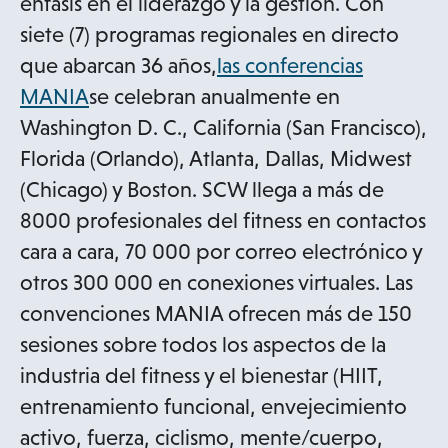
i
énfasis en el liderazgo y la gestión. Con
n
siete (7) programas regionales en directo
a
que abarcan 36 años,
las conferencias
o
n
MANIA
se celebran anualmente en
p
e
Washington D. C., California (San Francisco),
e
w
Florida (Orlando), Atlanta, Dallas, Midwest
n
t
(Chicago) y Boston. SCW llega a más de
s
a
8000 profesionales del fitness en contactos
i
b
cara a cara, 70 000 por correo electrónico y
n
otros 300 000 en conexiones virtuales. Las
a
convenciones MANIA ofrecen más de 150
n
sesiones sobre todos los aspectos de la
e
industria del fitness y el bienestar (HIIT,
w
entrenamiento funcional, envejecimiento
t
activo, fuerza, ciclismo, mente/cuerpo,