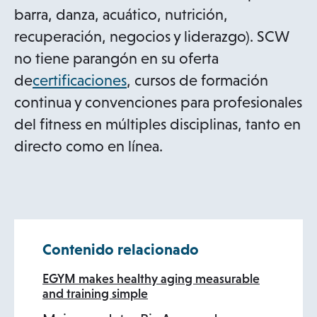
a
barra, danza, acuático, nutrición,
b
recuperación, negocios y liderazgo). SCW
no tiene parangón en su oferta
o
de
certificaciones
, cursos de formación
p
continua y convenciones para profesionales
e
del fitness en múltiples disciplinas, tanto en
n
directo como en línea.
s
i
n
a
Contenido relacionado
n
e
EGYM makes healthy aging measurable
and training simple
w