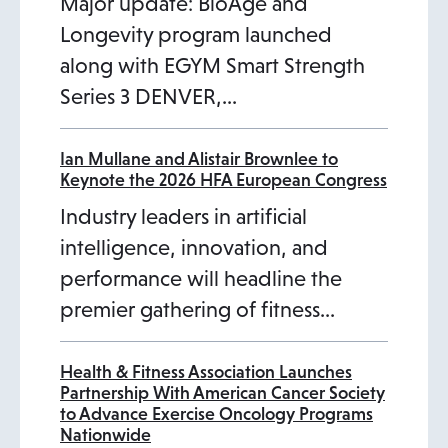
Major update: BioAge and
t
Longevity program launched
a
along with EGYM Smart Strength
b
Series 3 DENVER,…
Ian Mullane and Alistair Brownlee to
Keynote the 2026 HFA European Congress
Industry leaders in artificial
intelligence, innovation, and
performance will headline the
premier gathering of fitness…
Health & Fitness Association Launches
Partnership With American Cancer Society
to Advance Exercise Oncology Programs
Nationwide