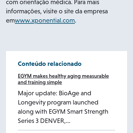
com orientação médica. Para mais
informações, visite o site da empresa
o
em
www.xponential.com
.
p
e
n
s
Conteúdo relacionado
i
n
EGYM makes healthy aging measurable
and training simple
a
Major update: BioAge and
n
Longevity program launched
e
along with EGYM Smart Strength
w
Series 3 DENVER,…
t
a