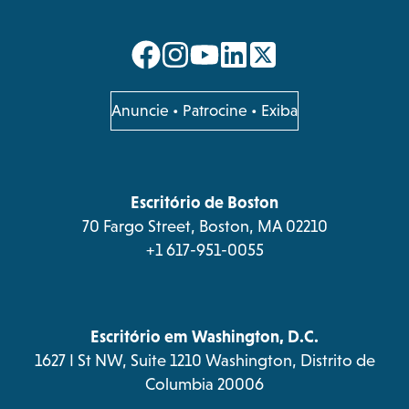
opens
opens
opens
opens
in
in
in
in
a
a
a
a
opens
Anuncie
•
Patrocine
•
Exiba
in
new
new
new
new
a
tab
tab
tab
tab
new
tab
Escritório de Boston
70 Fargo Street, Boston, MA 02210
+1 617-951-0055
Escritório em Washington, D.C.
1627 I St NW, Suite 1210 Washington, Distrito de
Columbia 20006