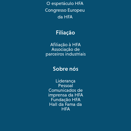
O espetáculo HFA
opens
Congresso Europeu
in
opens
da HFA
a
in
new
a
Filiação
tab
new
tab
Afiliação à HFA
Associação de
parceiros industriais
Sobre nós
Liderança
Pessoal
Comunicados de
imprensa da HFA
Fundação HFA
Hall da Fama da
HFA