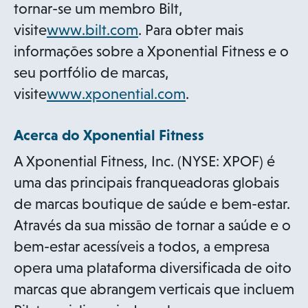
tornar-se um membro Bilt,
o
visite
www.bilt.com
. Para obter mais
p
informações sobre a Xponential Fitness e o
e
seu portfólio de marcas,
n
o
visite
www.xponential.com
.
s
p
Acerca do Xponential Fitness
i
e
n
n
A Xponential Fitness, Inc. (NYSE: XPOF) é
a
s
uma das principais franqueadoras globais
n
i
de marcas boutique de saúde e bem-estar.
e
n
Através da sua missão de tornar a saúde e o
w
a
bem-estar acessíveis a todos, a empresa
t
n
opera uma plataforma diversificada de oito
a
e
marcas que abrangem verticais que incluem
b
w