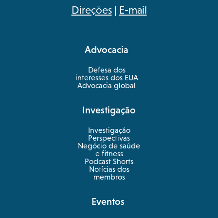
opens
Direções
|
E-mail
in
a
Advocacia
new
tab
Defesa dos
interesses dos EUA
Advocacia global
Investigação
Investigação
Perspectivas
Negócio de saúde
opens
e fitness
in
Podcast Shorts
a
Notícias dos
new
membros
tab
Eventos