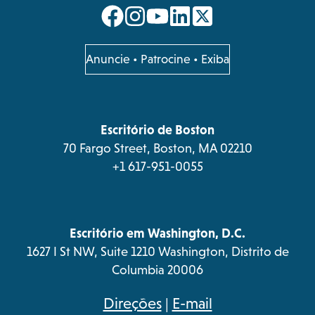
opens
opens
opens
opens
in
in
in
in
a
a
a
a
opens
Anuncie
•
Patrocine
•
Exiba
in
new
new
new
new
a
tab
tab
tab
tab
new
tab
Escritório de Boston
70 Fargo Street, Boston, MA 02210
+1 617-951-0055
Escritório em Washington, D.C.
1627 I St NW, Suite 1210 Washington, Distrito de
Columbia 20006
opens
Direções
|
E-mail