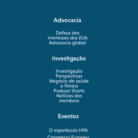
in
a
Advocacia
new
tab
Defesa dos
interesses dos EUA
Advocacia global
Investigação
Investigação
Perspectivas
Negócio de saúde
opens
e fitness
in
Podcast Shorts
a
Notícias dos
new
membros
tab
Eventos
O espetáculo HFA
opens
Congresso Europeu