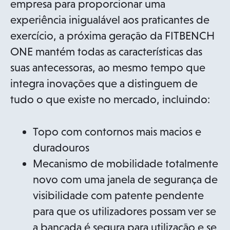
n
empresa para proporcionar uma
e
experiência inigualável aos praticantes de
w
exercício, a próxima geração da FITBENCH
t
ONE mantém todas as características das
a
suas antecessoras, ao mesmo tempo que
b
integra inovações que a distinguem de
tudo o que existe no mercado, incluindo:
Topo com contornos mais macios e
duradouros
Mecanismo de mobilidade totalmente
novo com uma janela de segurança de
visibilidade com patente pendente
para que os utilizadores possam ver se
a bancada é segura para utilização e se