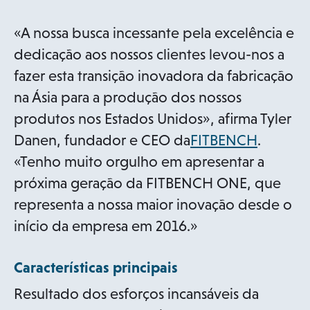
«A nossa busca incessante pela excelência e
dedicação aos nossos clientes levou-nos a
fazer esta transição inovadora da fabricação
na Ásia para a produção dos nossos
produtos nos Estados Unidos», afirma Tyler
o
Danen, fundador e CEO da
FITBENCH
.
p
«Tenho muito orgulho em apresentar a
e
próxima geração da FITBENCH ONE, que
n
representa a nossa maior inovação desde o
s
início da empresa em 2016.»
i
Características principais
n
a
Resultado dos esforços incansáveis da