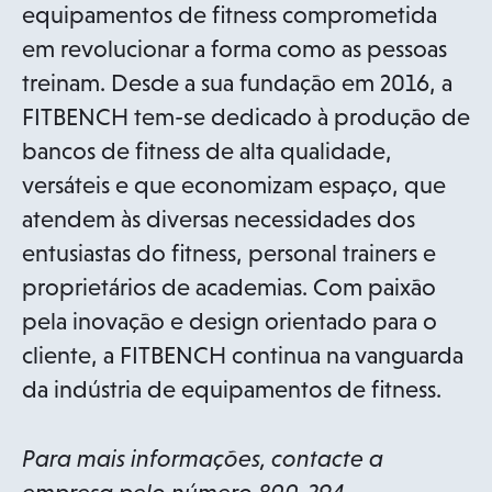
s
p
equipamentos de fitness comprometida
i
e
em revolucionar a forma como as pessoas
n
n
treinam. Desde a sua fundação em 2016, a
a
s
FITBENCH tem-se dedicado à produção de
n
i
bancos de fitness de alta qualidade,
e
n
versáteis e que economizam espaço, que
w
a
atendem às diversas necessidades dos
t
n
entusiastas do fitness, personal trainers e
a
e
proprietários de academias. Com paixão
b
w
pela inovação e design orientado para o
t
cliente, a FITBENCH continua na vanguarda
a
da indústria de equipamentos de fitness.
b
Para mais informações, contacte a