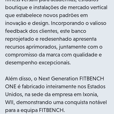
e
boutique e instalações de mercado vertical
n
que estabelece novos padrões em
s
inovação e design. Incorporando o valioso
i
feedback dos clientes, este banco
n
reprojetado e redesenhado apresenta
a
recursos aprimorados, juntamente com o
n
compromisso da marca com qualidade e
e
desempenho excepcionais.
w
t
Além disso, o Next Generation FITBENCH
a
ONE é fabricado inteiramente nos Estados
b
Unidos, na sede da empresa em Ixonia,
WII, demonstrando uma conquista notável
para a equipa FITBENCH.