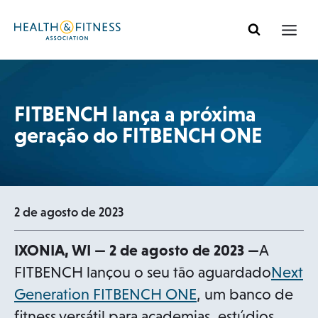
Pular
para
o
conteúdo
FITBENCH lança a próxima
geração do FITBENCH ONE
2 de agosto de 2023
IXONIA, WI — 2 de agosto de 2023 —
A
FITBENCH lançou o seu tão aguardado
Next
o
Generation FITBENCH ONE
, um banco de
p
fitness versátil para academias, estúdios