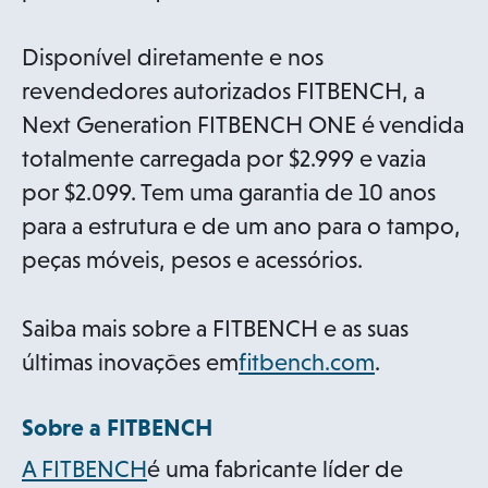
Disponível diretamente e nos
revendedores autorizados FITBENCH, a
Next Generation FITBENCH ONE é vendida
totalmente carregada por $2.999 e vazia
por $2.099. Tem uma garantia de 10 anos
para a estrutura e de um ano para o tampo,
peças móveis, pesos e acessórios.
Saiba mais sobre a FITBENCH e as suas
o
últimas inovações em
fitbench.com
.
p
Sobre a FITBENCH
e
n
o
A FITBENCH
é uma fabricante líder de