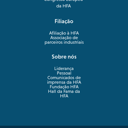
in
opens
da HFA
a
in
new
a
Filiação
tab
new
tab
Afiliação à HFA
Associação de
parceiros industriais
Sobre nós
Liderança
Pessoal
Comunicados de
imprensa da HFA
Fundação HFA
Hall da Fama da
HFA