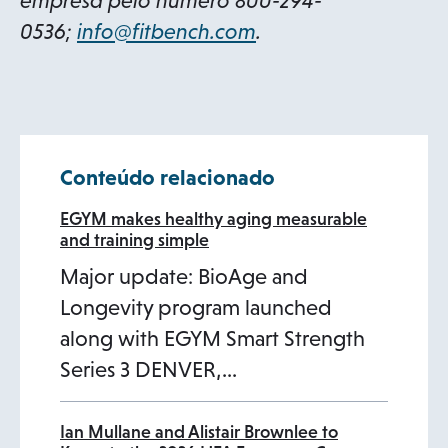
empresa pelo número 800-294-
o
0536;
info@fitbench.com
.
p
e
n
s
Conteúdo relacionado
i
n
EGYM makes healthy aging measurable
and training simple
a
Major update: BioAge and
n
Longevity program launched
e
along with EGYM Smart Strength
w
Series 3 DENVER,…
t
a
b
Ian Mullane and Alistair Brownlee to