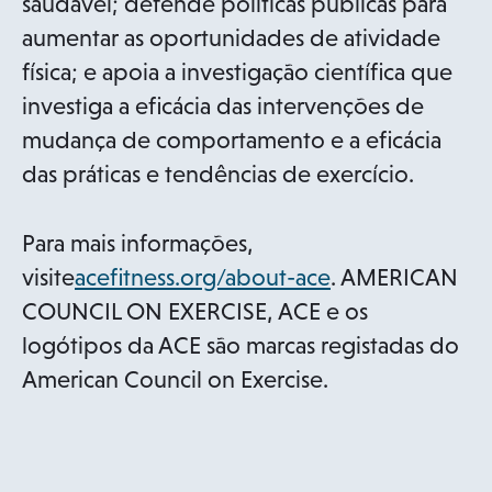
saudável; defende políticas públicas para
aumentar as oportunidades de atividade
física; e apoia a investigação científica que
investiga a eficácia das intervenções de
mudança de comportamento e a eficácia
das práticas e tendências de exercício.
Para mais informações,
o
visite
acefitness.org/about-ace
. AMERICAN
p
COUNCIL ON EXERCISE, ACE e os
e
logótipos da ACE são marcas registadas do
n
American Council on Exercise.
s
i
n