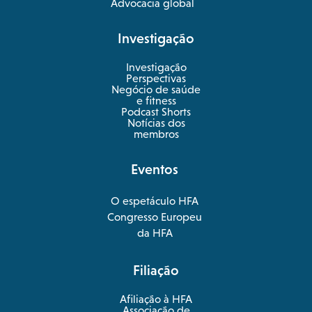
Advocacia global
Investigação
Investigação
Perspectivas
Negócio de saúde
opens
e fitness
in
Podcast Shorts
a
Notícias dos
new
membros
tab
Eventos
O espetáculo HFA
opens
Congresso Europeu
in
opens
da HFA
a
in
new
a
Filiação
tab
new
tab
Afiliação à HFA
Associação de