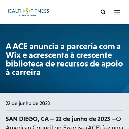
Pular
para
o
conteúdo
A ACE anuncia a parceria com a
Wix e acrescenta à crescente
biblioteca de recursos de apoio
à carreira
22 de junho de 2023
SAN DIEGO, CA — 22 de junho de 2023 —
O
American Council on Exercise (ACE) fez uma