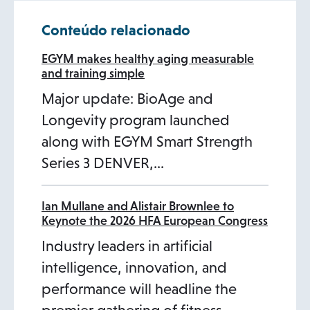
a
Conteúdo relacionado
n
e
EGYM makes healthy aging measurable
and training simple
w
Major update: BioAge and
t
Longevity program launched
a
along with EGYM Smart Strength
b
Series 3 DENVER,…
Ian Mullane and Alistair Brownlee to
Keynote the 2026 HFA European Congress
Industry leaders in artificial
intelligence, innovation, and
performance will headline the