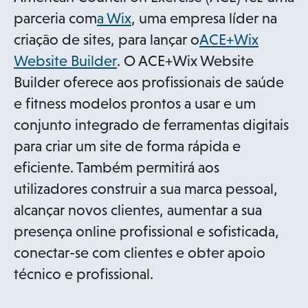
o
parceria com
a Wix
, uma empresa líder na
p
criação de sites, para lançar o
ACE+Wix
o
e
Website Builder
. O ACE+Wix Website
p
n
Builder oferece aos profissionais de saúde
e
s
e fitness modelos prontos a usar e um
n
i
conjunto integrado de ferramentas digitais
s
n
para criar um site de forma rápida e
i
a
eficiente. Também permitirá aos
n
n
utilizadores construir a sua marca pessoal,
a
e
alcançar novos clientes, aumentar a sua
n
w
presença online profissional e sofisticada,
e
t
conectar-se com clientes e obter apoio
w
a
técnico e profissional.
t
b