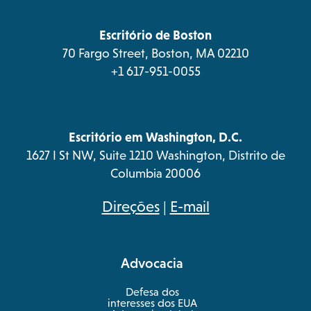
tab
tab
tab
tab
new
tab
Escritório de Boston
70 Fargo Street, Boston, MA 02210
+1 617-951-0055
Escritório em Washington, D.C.
1627 I St NW, Suite 1210 Washington, Distrito de
Columbia 20006
opens
Direções
|
E-mail
in
a
Advocacia
new
tab
Defesa dos
interesses dos EUA