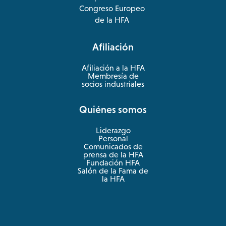
opens
Congreso Europeo
in
opens
de la HFA
a
in
new
a
Afiliación
tab
new
tab
Afiliación a la HFA
Membresía de
socios industriales
Quiénes somos
Liderazgo
Personal
Comunicados de
prensa de la HFA
Fundación HFA
Salón de la Fama de
la HFA