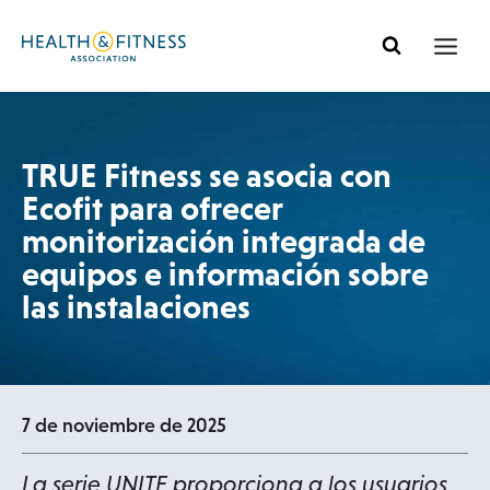
Ir
al
contenido
TRUE Fitness se asocia con
Ecofit para ofrecer
monitorización integrada de
equipos e información sobre
las instalaciones
7 de noviembre de 2025
La serie UNITE proporciona a los usuarios