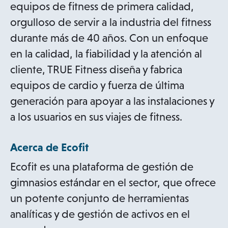
s
n
equipos de fitness de primera calidad,
i
a
orgulloso de servir a la industria del fitness
n
n
durante más de 40 años. Con un enfoque
a
e
en la calidad, la fiabilidad y la atención al
n
w
cliente, TRUE Fitness diseña y fabrica
e
t
equipos de cardio y fuerza de última
w
a
generación para apoyar a las instalaciones y
t
b
a los usuarios en sus viajes de fitness.
a
b
Acerca de Ecofit
Ecofit es una plataforma de gestión de
gimnasios estándar en el sector, que ofrece
un potente conjunto de herramientas
analíticas y de gestión de activos en el