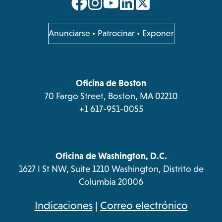
opens
opens
opens
opens
in
in
in
in
a
a
a
a
opens
Anunciarse
•
Patrocinar
•
Exponer
in
new
new
new
new
a
tab
tab
tab
tab
new
tab
Oficina de Boston
70 Fargo Street, Boston, MA 02210
+1 617-951-0055
Oficina de Washington, D.C.
1627 I St NW, Suite 1210 Washington, Distrito de
Columbia 20006
opens
Indicaciones
|
Correo electrónico
in