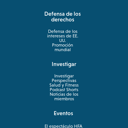
a
Defensa de los
new
derechos
tab
Defensa de los
intereses de EE.
UU.
Promoción
mundial
Investigar
Investigar
Perspectivas
Salud y Fitness
opens
Podcast Shorts
in
Noticias de los
a
miembros
new
tab
Eventos
El espectáculo HFA