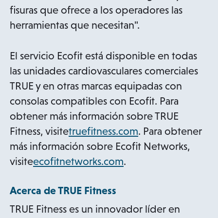
fisuras que ofrece a los operadores las
herramientas que necesitan".
El servicio Ecofit está disponible en todas
las unidades cardiovasculares comerciales
TRUE y en otras marcas equipadas con
consolas compatibles con Ecofit. Para
obtener más información sobre TRUE
o
Fitness, visite
truefitness.com
. Para obtener
p
más información sobre Ecofit Networks,
o
e
visite
ecofitnetworks.com
.
p
n
Acerca de TRUE Fitness
e
s
n
i
TRUE Fitness es un innovador líder en