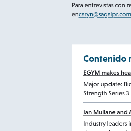
Para entrevistas con 
en
caryn@sagalpr.co
Contenido 
EGYM makes healt
Major update: B
Strength Series 
Ian Mullane and 
Industry leaders i