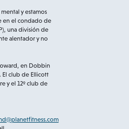
 y mental y estamos
e en el condado de
), una división de
nte alentador y no
 Howard, en Dobbin
l club de Ellicott
re y el 12º club de
y.md@planetfitness.com
ll,