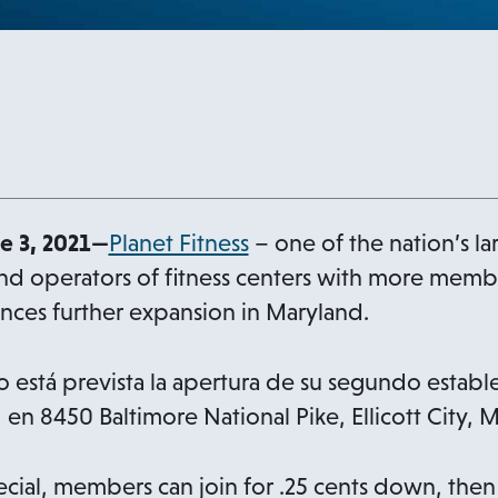
o
 3, 2021—
Planet Fitness
– one of the nation’s la
p
nd operators of fitness centers with more memb
e
nces further expansion in Maryland.
n
s
está prevista la apertura de su segundo establ
i
 8450 Baltimore National Pike, Ellicott City, 
n
a
ecial, members can join for .25 cents down, the