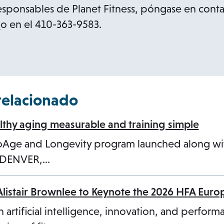
e
responsables de Planet Fitness, póngase en cont
n
o
m
o en el 410-363-9583.
s
p
i
e
n
n
a
s
relacionado
n
i
e
n
hy aging measurable and training simple
w
a
ioAge and Longevity program launched along w
t
n
3 DENVER,…
a
e
b
w
Alistair Brownlee to Keynote the 2026 HFA Eur
t
a
n artificial intelligence, innovation, and perform