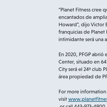
"Planet Fitness cree qu
encantados de amplia
Howard", dijo Victor 
franquicias de Planet
intimidante será una 
En 2020, PFGP abrió 
Center, situado en 64
City será el 24º club 
área propiedad de P
For more information a
visit
www.planetfitnes
o
or call 443-973-4900.