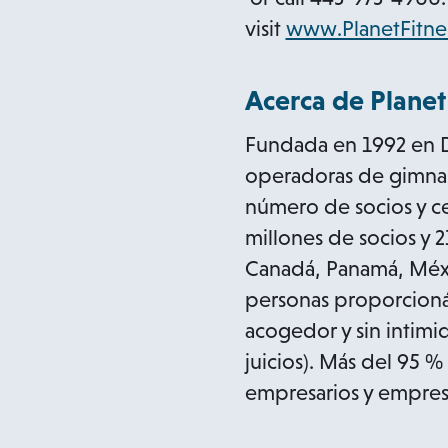
p
visit
www.PlanetFitne
e
n
Acerca de Planet
s
Fundada en 1992 en Do
i
operadoras de gimnas
n
número de socios y ce
a
millones de socios y 
n
Canadá, Panamá, Méxic
e
personas proporcionán
w
acogedor y sin intim
t
juicios). Más del 95 
a
empresarios y empres
b