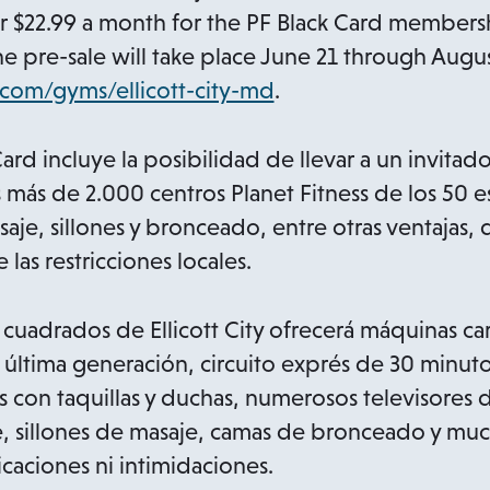
n
r $22.99 a month for the PF Black Card members
e
 pre-sale will take place June 21 through Augus
w
o
com/gyms/ellicott-city-md
.
t
p
a
e
 Card incluye la posibilidad de llevar a un invitad
b
n
s más de 2.000 centros Planet Fitness de los 50 
s
je, sillones y bronceado, entre otras ventajas, 
i
las restricciones locales.
n
a
 cuadrados de Ellicott City ofrecerá máquinas ca
n
última generación, circuito exprés de 30 minuto
e
con taquillas y duchas, numerosos televisores d
w
, sillones de masaje, camas de bronceado y muc
t
caciones ni intimidaciones.