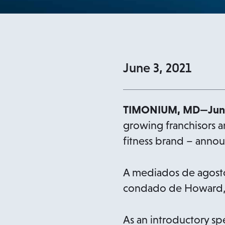
June 3, 2021
TIMONIUM, MD—June
growing franchisors a
fitness brand – annou
A mediados de agosto 
condado de Howard, en
As an introductory sp