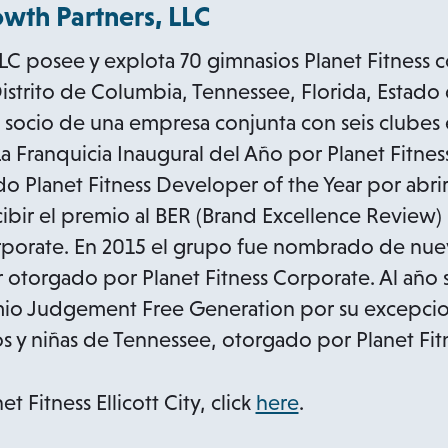
wth Partners, LLC
LC posee y explota 70 gimnasios Planet Fitness
istrito de Columbia, Tennessee, Florida, Estado
s socio de una empresa conjunta con seis clubes e
Franquicia Inaugural del Año por Planet Fitnes
 Planet Fitness Developer of the Year por abrir
bir el premio al BER (Brand Excellence Review)
rporate. En 2015 el grupo fue nombrado de nuev
 otorgado por Planet Fitness Corporate. Al año s
mio Judgement Free Generation por su excepcion
os y niñas de Tennessee, otorgado por Planet Fit
o
t Fitness Ellicott City, click
here
.
p