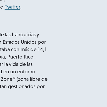
o
nd
Twitter
.
p
e
n
las franquicias y
s
n Estados Unidos por
i
ntaba con más de 14,1
n
ia, Puerto Rico,
a
 la vida de las
n
ad en un entorno
e
Zone® (zona libre de
w
están gestionados por
t
a
b