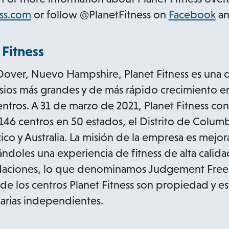
o
e
o
ss.com
or follow @PlanetFitness on
Facebook
a
p
n
p
e
s
e
 Fitness
n
i
n
ver, Nuevo Hampshire, Planet Fitness es una de 
s
n
s
ios más grandes y de más rápido crecimiento e
i
a
i
ntros. A 31 de marzo de 2021, Planet Fitness co
n
n
n
2146 centros en 50 estados, el Distrito de Columb
a
e
a
o y Australia. La misión de la empresa es mejorar
n
w
n
doles una experiencia de fitness de alta calid
e
t
e
idaciones, lo que denominamos Judgement Free 
w
a
w
% de los centros Planet Fitness son propiedad y 
t
b
t
arias independientes.
a
a
b
b