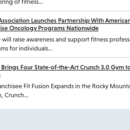
b
ring of fitness…
 Association Launches Partnership With America
cise Oncology Programs Nationwide
 will raise awareness and support fitness profess
ms for individuals…
 Brings Four State-of-the-Art Crunch 3.0 Gym t
n
anchisee Fit Fusion Expands in the Rocky Mount
, Crunch…