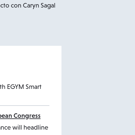
acto con Caryn Sagal
ith EGYM Smart
opean Congress
ance will headline