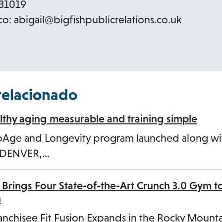
331019
o: abigail@bigfishpublicrelations.co.uk
relacionado
hy aging measurable and training simple
ioAge and Longevity program launched along w
3 DENVER,…
 Brings Four State-of-the-Art Crunch 3.0 Gym t
n
anchisee Fit Fusion Expands in the Rocky Mount