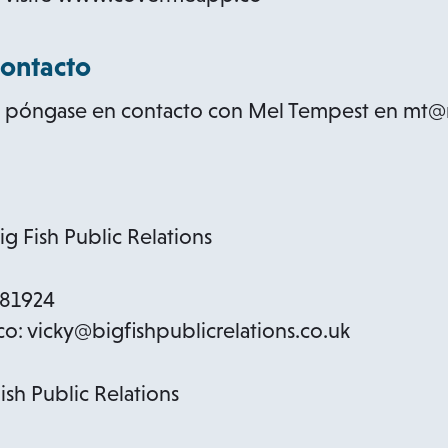
contacto
n, póngase en contacto con Mel Tempest en mt
g Fish Public Relations
381924
co: vicky@bigfishpublicrelations.co.uk
Fish Public Relations