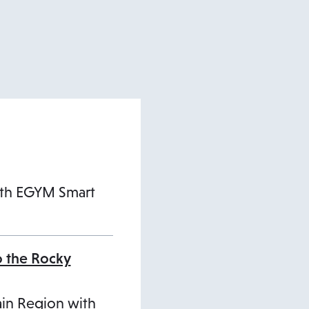
ith EGYM Smart
o the Rocky
ain Region with