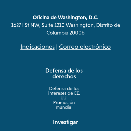
Oficina de Washington, D.C.
1627 I St NW, Suite 1210 Washington, Distrito de
Columbia 20006
opens
Indicaciones
|
Correo electrónico
in
a
Defensa de los
new
derechos
tab
Defensa de los
intereses de EE.
UU.
Promoción
mundial
Investigar