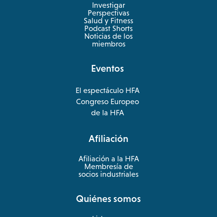
Investigar
Perspectivas
Salud y Fitness
opens
Podcast Shorts
in
Noticias de los
a
miembros
new
tab
Eventos
El espectáculo HFA
opens
Congreso Europeo
in
opens
de la HFA
a
in
new
a
Afiliación
tab
new
tab
Afiliación a la HFA
Membresía de
socios industriales
Quiénes somos