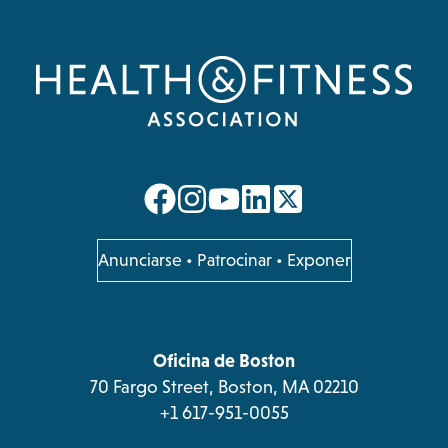
opens
opens
opens
opens
in
in
in
in
a
a
a
a
opens
Anunciarse
•
Patrocinar
•
Exponer
in
new
new
new
new
a
tab
tab
tab
tab
new
tab
Oficina de Boston
70 Fargo Street, Boston, MA 02210
+1 617-951-0055