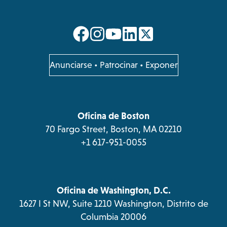
opens
opens
opens
opens
in
in
in
in
a
a
a
a
opens
Anunciarse
•
Patrocinar
•
Exponer
in
new
new
new
new
a
tab
tab
tab
tab
new
tab
Oficina de Boston
70 Fargo Street, Boston, MA 02210
+1 617-951-0055
Oficina de Washington, D.C.
1627 I St NW, Suite 1210 Washington, Distrito de
Columbia 20006