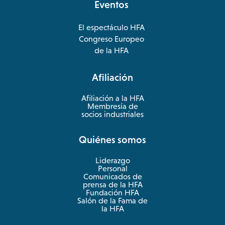
Eventos
El espectáculo HFA
opens
Congreso Europeo
in
opens
de la HFA
a
in
new
a
Afiliación
tab
new
tab
Afiliación a la HFA
Membresía de
socios industriales
Quiénes somos
Liderazgo
Personal
Comunicados de
prensa de la HFA
Fundación HFA
Salón de la Fama de
la HFA