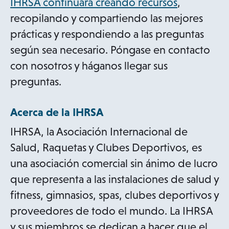
o
IHRSA continuará creando recursos
,
p
recopilando y compartiendo las mejores
e
prácticas y respondiendo a las preguntas
n
según sea necesario. Póngase en contacto
s
con nosotros y háganos llegar sus
i
preguntas.
n
Acerca de la IHRSA
a
n
IHRSA, la Asociación Internacional de
e
Salud, Raquetas y Clubes Deportivos, es
w
una asociación comercial sin ánimo de lucro
t
que representa a las instalaciones de salud y
a
fitness, gimnasios, spas, clubes deportivos y
b
proveedores de todo el mundo. La IHRSA
y sus miembros se dedican a hacer que el