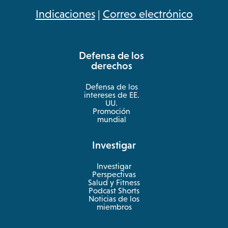
opens
Indicaciones
|
Correo electrónico
in
a
Defensa de los
new
derechos
tab
Defensa de los
intereses de EE.
UU.
Promoción
mundial
Investigar
Investigar
Perspectivas
Salud y Fitness
opens
Podcast Shorts
in
Noticias de los
a
miembros
new
tab