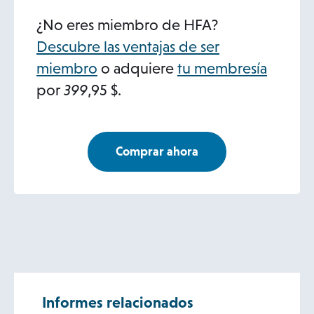
¿No eres miembro de HFA?
Descubre las ventajas de ser
miembro
o adquiere
tu membresía
por
399
,95 $.
Comprar ahora
o
p
e
n
s
i
n
a
n
e
w
Informes relacionados
t