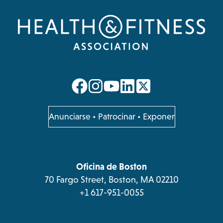
opens
opens
opens
opens
in
in
in
in
a
a
a
a
opens
Anunciarse
•
Patrocinar
•
Exponer
in
new
new
new
new
a
tab
tab
tab
tab
new
tab
Oficina de Boston
70 Fargo Street, Boston, MA 02210
+1 617-951-0055