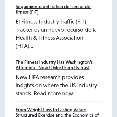
a
b
Seguimiento del tráfico del sector del
fitness (FIT)
El Fitness Industry Traffic (FIT)
Tracker es un nuevo recurso de la
Health & Fitness Association
(HFA)...
The Fitness Industry Has Washington’s
Attention—Now It Must Earn Its Trust
o
New HFA research provides
p
insights on where the US industry
e
stands. Read more now
n
s
From Weight Loss to Lasting Value:
Structured Exercise and the Economics of