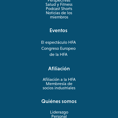
Perspectivas
Salud y Fitness
opens
Podcast Shorts
in
Noticias de los
a
miembros
new
tab
Eventos
El espectáculo HFA
opens
Congreso Europeo
in
opens
de la HFA
a
in
new
a
Afiliación
tab
new
tab
Afiliación a la HFA
Membresía de
socios industriales
Quiénes somos
Liderazgo
Personal