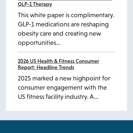
i
GLP-1 Therapy
n
This white paper is complimentary.
a
GLP-1 medications are reshaping
n
obesity care and creating new
e
opportunities…
w
t
2026 US Health & Fitness Consumer
a
Report: Headline Trends
b
2025 marked a new highpoint for
consumer engagement with the
US fitness facility industry. A…