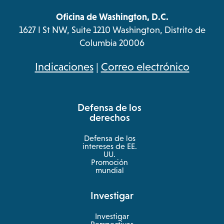
Oficina de Washington, D.C.
1627 I St NW, Suite 1210 Washington, Distrito de
Columbia 20006
opens
Indicaciones
|
Correo electrónico
in
a
Defensa de los
new
derechos
tab
Defensa de los
intereses de EE.
UU.
Promoción
mundial
Investigar
Investigar