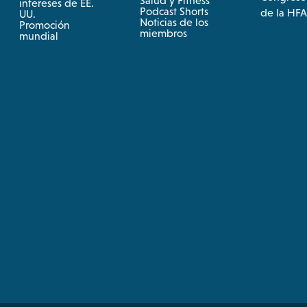
Salud y Fitness
intereses de EE.
in
opens
Podcast Shorts
opens
de la HFA
UU.
in
a
Noticias de los
Promoción
a
in
miembros
new
mundial
new
a
tab
tab
new
tab