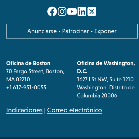
opens
opens
opens
opens
in
in
in
in
a
a
a
a
opens
Anunciarse
•
Patrocinar
•
Exponer
new
new
new
new
in
a
tab
tab
tab
tab
new
Oficina de Boston
Oficina de Washington,
tab
70 Fargo Street, Boston,
D.C.
MA 02210
1627 I St NW, Suite 1210
+1 617-951-0055
Washington, Distrito de
Columbia 20006
opens
Indicaciones
|
Correo electrónico
in
a
new